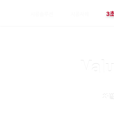
3
시공솔루션
시공사례
Valu
차별