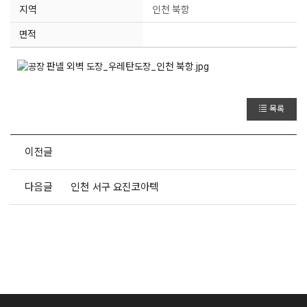
지역
인천 북항
면적
목록
이전글
다음글
인천 서구 요진코아텍