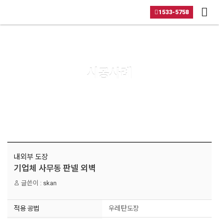
메뉴 건너뛰기
1533-5758
시공사례
내외부 도장
기업체 사무동 판넬 외벽
글쓴이 :
skan
적용 공법
우레탄도장